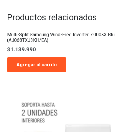
Free
Inverter
Productos relacionados
7.000x4
Btu
(AJ080TXJ4KH/EA)
Multi-Split Samsung Wind-Free Inverter 7.000×3 Btu
(AJ068TXJ3KH/EA)
quantity
$
1.139.990
Agregar al carrito